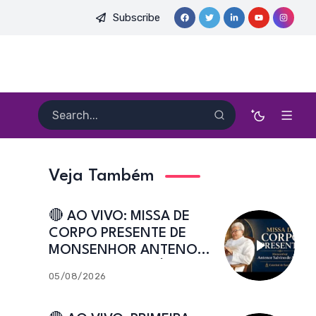
Subscribe
E. HEITOR PEREIRA DIAS, FSA | Catedral de Sant’Ana | Caicó-R
Veja Também
🔴 AO VIVO: MISSA DE
CORPO PRESENTE DE
MONSENHOR ANTENOR
SALVINO DE ARAÚJO |
05/08/2026
Catedral de Sant’Ana