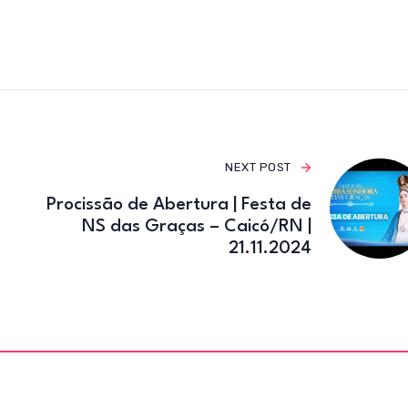
e
te
gr
b
r
a
o
m
o
k
NEXT POST
Procissão de Abertura | Festa de
NS das Graças – Caicó/RN |
21.11.2024