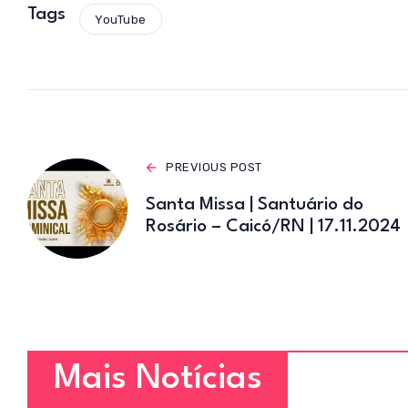
s
Tags
YouTube
A
p
p
PREVIOUS POST
Santa Missa | Santuário do
Rosário – Caicó/RN | 17.11.2024
Mais Notícias