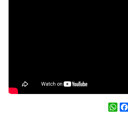
W
h
at