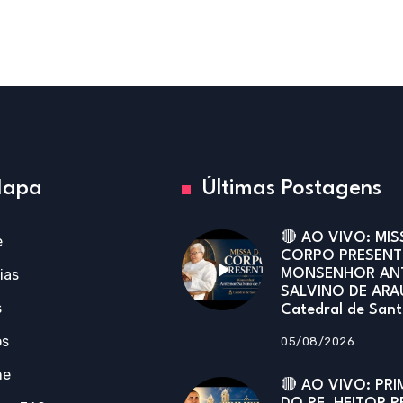
apa
Últimas Postagens
🔴 AO VIVO: MIS
e
CORPO PRESENT
ias
MONSENHOR AN
SALVINO DE ARA
s
Catedral de San
os
05/08/2026
ne
🔴 AO VIVO: PRI