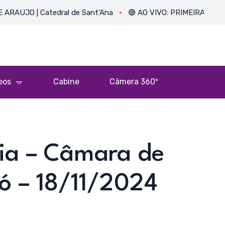
 | Catedral de Sant’Ana
🔴 AO VIVO: PRIMEIRA MISSA DO P
eos
Cabine
Câmera 360º
ria – Câmara de
ó – 18/11/2024