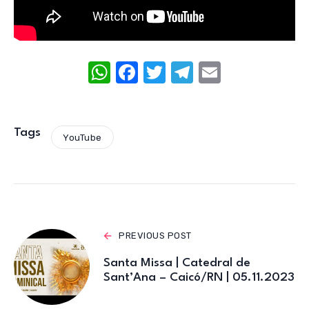
W
F
T
T
E
h
a
w
el
m
at
c
it
e
ail
s
e
te
gr
Tags
YouTube
A
b
r
a
p
o
m
p
o
k
PREVIOUS POST
Santa Missa | Catedral de
Sant’Ana – Caicó/RN | 05.11.2023