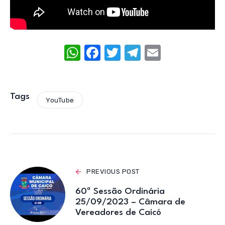
W
F
T
T
E
h
a
w
el
m
at
c
it
e
ail
s
e
te
gr
Tags
YouTube
A
b
r
a
p
o
m
p
o
k
PREVIOUS POST
60ª Sessão Ordinária
25/09/2023 – Câmara de
Vereadores de Caicó