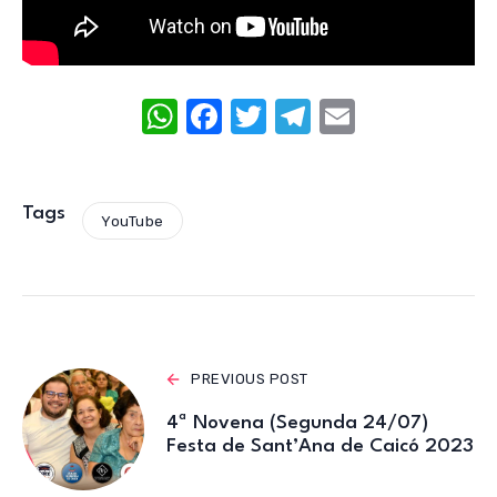
W
F
T
T
E
h
a
w
el
m
at
c
it
e
ail
s
e
te
gr
Tags
YouTube
A
b
r
a
p
o
m
p
o
k
PREVIOUS POST
4ª Novena (Segunda 24/07)
Festa de Sant’Ana de Caicó 2023