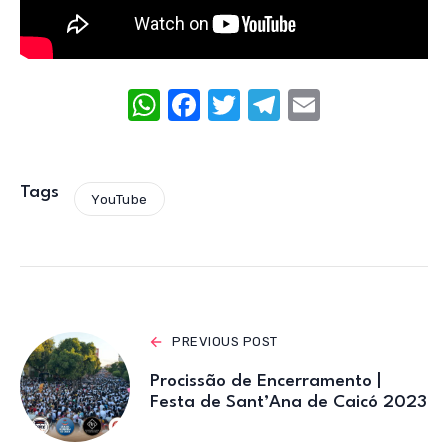
W
F
T
T
E
h
a
w
el
m
at
c
it
e
ail
s
e
te
gr
Tags
YouTube
A
b
r
a
p
o
m
p
o
k
PREVIOUS POST
Procissão de Encerramento |
Festa de Sant’Ana de Caicó 2023