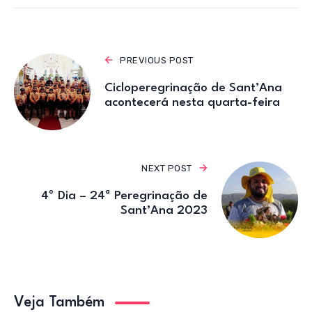
p
o
m
p
o
k
PREVIOUS POST
Cicloperegrinação de Sant’Ana
acontecerá nesta quarta-feira
NEXT POST
4º Dia – 24ª Peregrinação de
Sant’Ana 2023
Veja Também