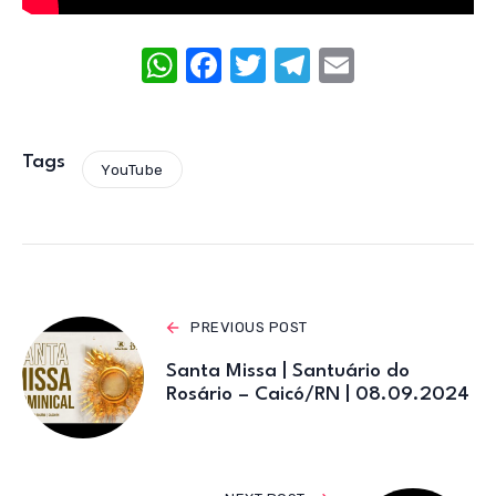
W
F
T
T
E
h
a
w
el
m
at
c
it
e
ail
s
e
te
gr
Tags
YouTube
A
b
r
a
p
o
m
p
o
k
PREVIOUS POST
Santa Missa | Santuário do
Rosário – Caicó/RN | 08.09.2024