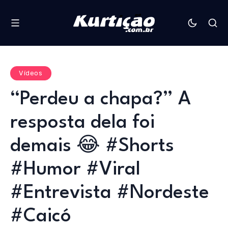
Vídeos
“Perdeu a chapa?” A
resposta dela foi
demais 😂 #Shorts
#Humor #Viral
#Entrevista #Nordeste
#Caicó