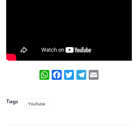
W
F
T
T
E
h
a
w
el
m
at
c
it
e
ail
s
e
te
gr
Tags
YouTube
A
b
r
a
p
o
m
p
o