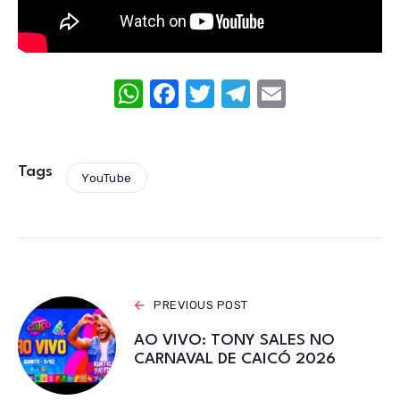
W
F
T
T
E
h
a
w
el
m
at
c
it
e
ail
s
e
te
gr
Tags
YouTube
A
b
r
a
p
o
m
p
o
k
PREVIOUS POST
AO VIVO: TONY SALES NO
CARNAVAL DE CAICÓ 2026