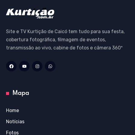
A
b
r
a
p
o
m
p
o
k
Site e TV Kurtição de Caicó tem tudo para sua festa,
cobertura fotográfica, filmagem de eventos,
transmissão ao vivo, cabine de fotos e câmera 360º
Mapa
Home
Notícias
Fotos