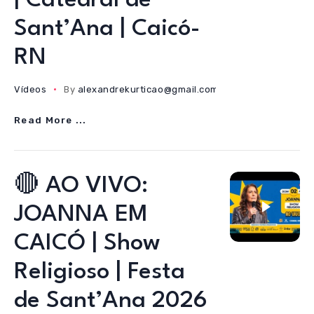
| Catedral de
Sant’Ana | Caicó-
RN
Vídeos
By
alexandrekurticao@gmail.com
05/08/2026
Read More ...
🔴 AO VIVO:
JOANNA EM
CAICÓ | Show
Religioso | Festa
de Sant’Ana 2026