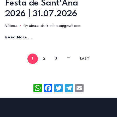
Festa de Sant’Ana
2026 | 31.07.2026
Vídeos
By
alexandrekurticao@gmail.com
31/07/2026
Read More ...
1
2
3
LAST
W
F
T
T
E
h
a
w
el
m
at
c
it
e
ail
s
e
te
gr