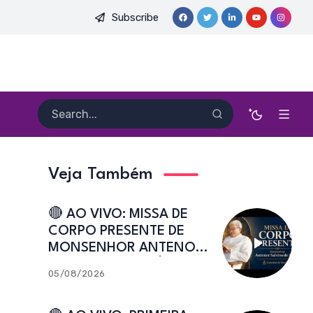
Subscribe
 HEITOR PEREIRA DIAS, FSA | Catedral de Sant’Ana | Caicó-RN
Veja Também
🔴 AO VIVO: MISSA DE
CORPO PRESENTE DE
MONSENHOR ANTENOR
SALVINO DE ARAÚJO |
05/08/2026
Catedral de Sant’Ana