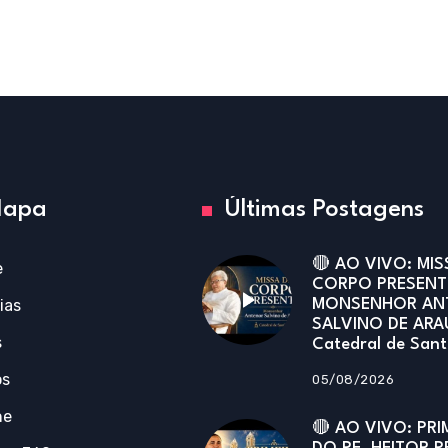
apa
Últimas Postagens
🔴 AO VIVO: MIS
e
CORPO PRESENT
ias
MONSENHOR AN
SALVINO DE ARA
s
Catedral de San
os
05/08/2026
ne
🔴 AO VIVO: PRI