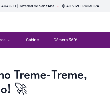
| Catedral de Sant’Ana
🔴 AO VIVO: PRIMEIRA MISSA DO PE.
eos
Cabine
Câmera 360º
 no Treme-Treme,
o! 🚀