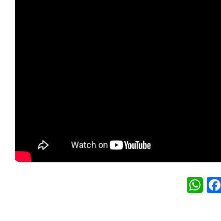
W
h
at