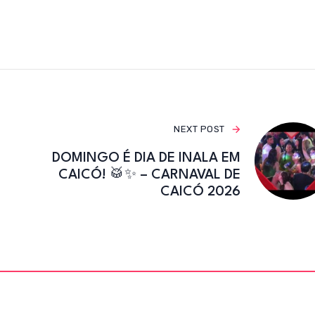
e
te
gr
b
r
a
o
m
o
k
NEXT POST
DOMINGO É DIA DE INALA EM
CAICÓ! 🥁✨ – CARNAVAL DE
CAICÓ 2026