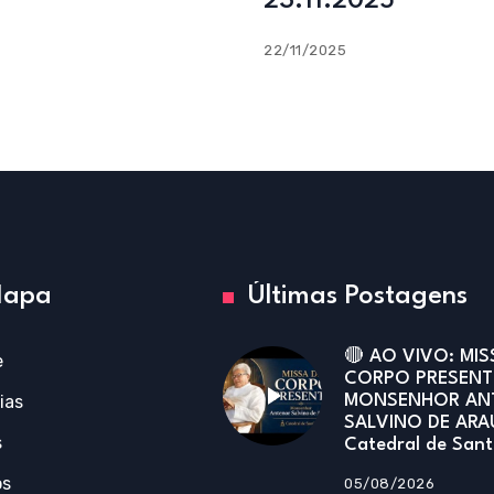
23.11.2025
22/11/2025
apa
Últimas Postagens
🔴 AO VIVO: MIS
e
CORPO PRESENT
ias
MONSENHOR AN
SALVINO DE ARA
s
Catedral de San
os
05/08/2026