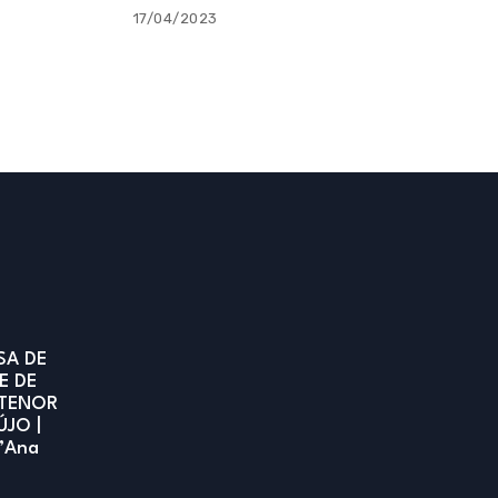
17/04/2023
SA DE
E DE
TENOR
ÚJO |
t’Ana