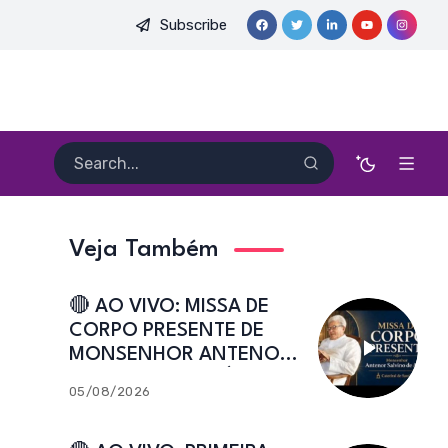
Subscribe
A EM CAICÓ | Show Religioso | Festa de Sant’Ana 2026 | 02.08.2
Veja Também
🔴 AO VIVO: MISSA DE
CORPO PRESENTE DE
MONSENHOR ANTENOR
SALVINO DE ARAÚJO |
05/08/2026
Catedral de Sant’Ana