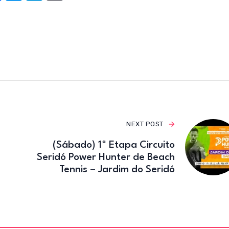
a
w
el
m
c
it
e
ail
e
te
gr
b
r
a
o
m
o
k
NEXT POST
(Sábado) 1ª Etapa Circuito
Seridó Power Hunter de Beach
Tennis – Jardim do Seridó