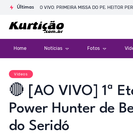
Ana
🔴 AO VIVO: PRIMEIRA MISSA DO PE. HEITOR PEREIRA DIAS
Últimas
Home
Notícias
Fotos
Víd
Vídeos
🔴 [AO VIVO] 1ª Et
Power Hunter de Be
do Seridó