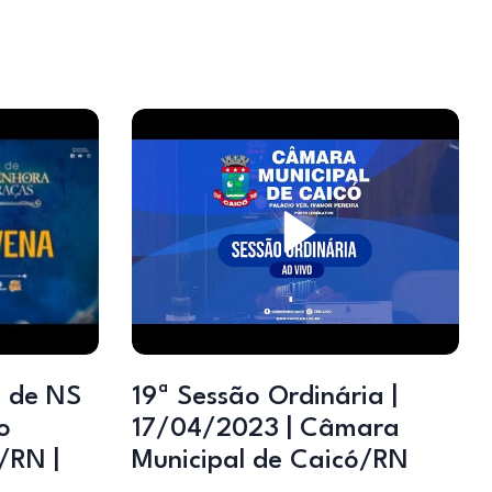
a de NS
19ª Sessão Ordinária |
o
17/04/2023 | Câmara
/RN |
Municipal de Caicó/RN