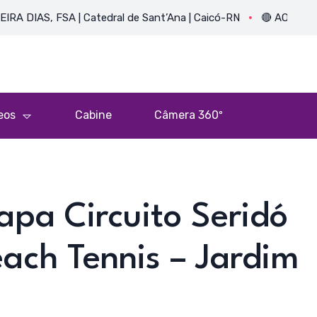
, FSA | Catedral de Sant’Ana | Caicó-RN
🔴 AO VIVO: JOANN
eos
Cabine
Câmera 360º
apa Circuito Seridó
ach Tennis – Jardim