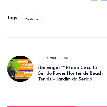
h
at
s
Tags
YouTube
A
p
p
PREVIOUS POST
(Domingo) 1ª Etapa Circuito
Seridó Power Hunter de Beach
Tennis – Jardim do Seridó